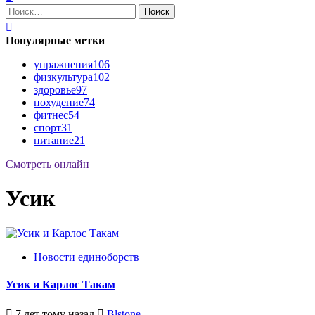
Найти:
Популярные метки
упражнения
106
физкультура
102
здоровье
97
похудение
74
фитнес
54
спорт
31
питание
21
Смотреть онлайн
Усик
Новости единоборств
Усик и Карлос Такам
7 лет тому назад
Blstone