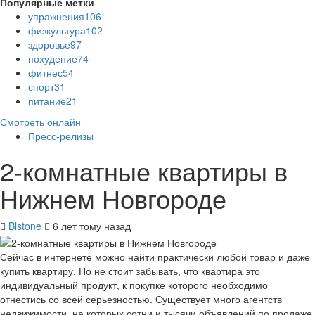
Популярные метки
упражнения
106
физкультура
102
здоровье
97
похудение
74
фитнес
54
спорт
31
питание
21
Смотреть онлайн
Пресс-релизы
2-комнатные квартиры в
Нижнем Новгороде
Blstone
6 лет тому назад
Сейчас в интернете можно найти практически любой товар и даже
купить квартиру. Но не стоит забывать, что квартира это
индивидуальный продукт, к покупке которого необходимо
отнестись со всей серьезностью. Существует много агентств
недвижимости, на которых сотни и тысячи объявлений по продаже