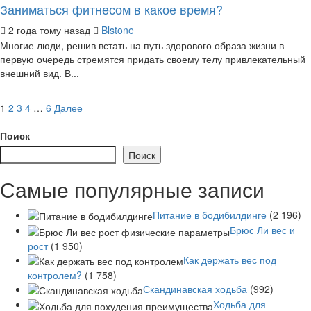
Заниматься фитнесом в какое время?
2 года тому назад
Blstone
Многие люди, решив встать на путь здорового образа жизни в
первую очередь стремятся придать своему телу привлекательный
внешний вид. В...
Пагинация
1
2
3
4
…
6
Далее
записей
Поиск
Поиск
Самые популярные записи
Питание в бодибилдинге
(2 196)
Брюс Ли вес и
рост
(1 950)
Как держать вес под
контролем?
(1 758)
Скандинавская ходьба
(992)
Ходьба для