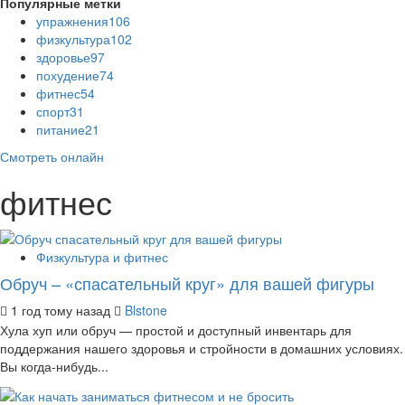
Популярные метки
упражнения
106
физкультура
102
здоровье
97
похудение
74
фитнес
54
спорт
31
питание
21
Смотреть онлайн
фитнес
Физкультура и фитнес
Обруч – «спасательный круг» для вашей фигуры
1 год тому назад
Blstone
Хула хуп или обруч — простой и доступный инвентарь для
поддержания нашего здоровья и стройности в домашних условиях.
Вы когда-нибудь...