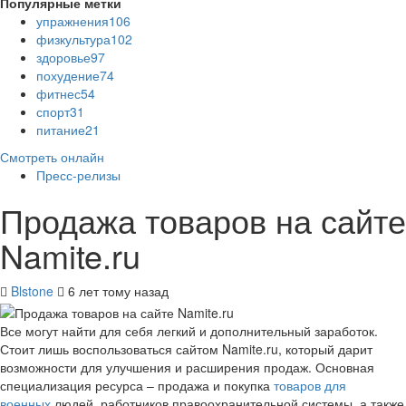
Популярные метки
упражнения
106
физкультура
102
здоровье
97
похудение
74
фитнес
54
спорт
31
питание
21
Смотреть онлайн
Пресс-релизы
Продажа товаров на сайте
Namite.ru
Blstone
6 лет тому назад
Все могут найти для себя легкий и дополнительный заработок.
Стоит лишь воспользоваться сайтом Namite.ru, который дарит
возможности для улучшения и расширения продаж. Основная
специализация ресурса – продажа и покупка
товаров для
военных
людей, работников правоохранительной системы, а также