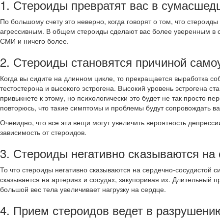
1. Стероиды превратят вас в сумасшед
По большому счету это неверно, когда говорят о том, что стероид
агрессивным. В общем стероиды сделают вас более уверенным в се
СМИ и ничего более.
2. Стероиды становятся причиной само
Когда вы сидите на длинном цикле, то прекращается выработка соб
тестостерона и высокого эстрогена. Высокий уровень эстрогена ст
привыкнете к этому, но психологически это будет не так просто п
повторюсь, что такие симптомы и проблемы будут сопровождать вас
Очевидно, что все эти вещи могут увеличить вероятность депресси
зависимость от стероидов.
3. Стероиды негативно сказываются на
То что стероиды негативно сказываются на сердечно-сосудистой с
сказывается на артериях и сосудах, закупоривая их. Длительный пр
большой вес тела увеличивает нагрузку на сердце.
4. Прием стероидов ведет в разрушени