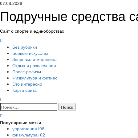
Перейти
07.08.2026
к
Подручные средства 
содержимому
Сайт о спорте и единоборствах
Основное
меню
Без рубрики
Боевые искусства
Здоровье и медицина
Отдых и развлечения
Пресс-релизы
Физкультура и фитнес
Это интересно
Карта сайта
Найти:
Популярные метки
упражнения
106
физкультура
102