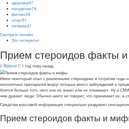
здоровье
97
похудение
74
фитнес
54
спорт
31
питание
21
Смотреть онлайн
Это интересно
Прием стероидов факты 
Blstone
1 год тому назад
Имея некоторый опыт с различными стероидами и потратив годы на
непонятных препаратов вокруг которых много заблуждений и преуве
боятся больше того, чего они не знают или не понимают. Ну а СМ
чем думают люди. Обычно никто не говорит, что принимает их, а ст
Средства массовой информации специально раздувает сенсационны
Прием стероидов факты и ми