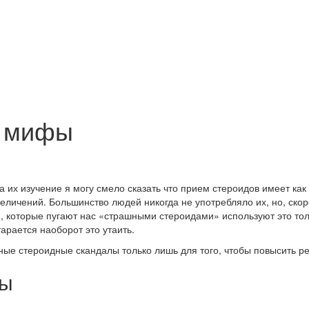
и мифы
 их изучение я могу смело сказать что прием стероидов имеет как
личений. Большинство людей никогда не употребляло их, но, скоре
И, которые пугают нас «страшными стероидами» используют это то
арается наоборот это утаить.
е стероидные скандалы только лишь для того, чтобы повысить рей
фы