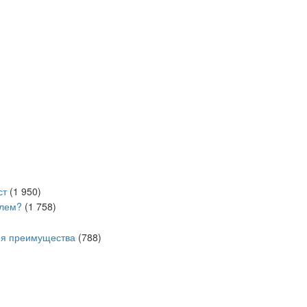
ст
(1 950)
олем?
(1 758)
ия преимущества
(788)