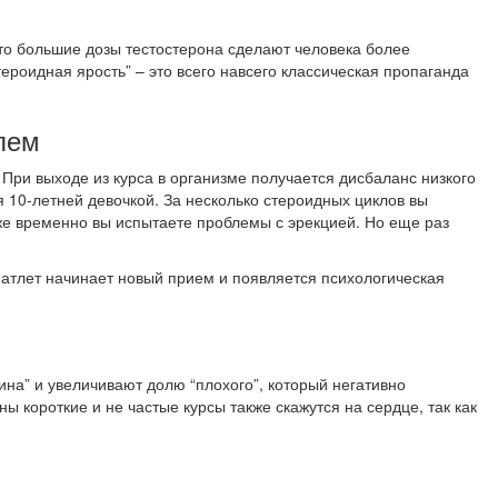
что большие дозы тестостерона сделают человека более
роидная ярость” – это всего навсего классическая пропаганда
лем
. При выходе из курса в организме получается дисбаланс низкого
я 10-летней девочкой. За несколько стероидных циклов вы
акже временно вы испытаете проблемы с эрекцией. Но еще раз
й атлет начинает новый прием и появляется психологическая
на” и увеличивают долю “плохого”, который негативно
ы короткие и не частые курсы также скажутся на сердце, так как