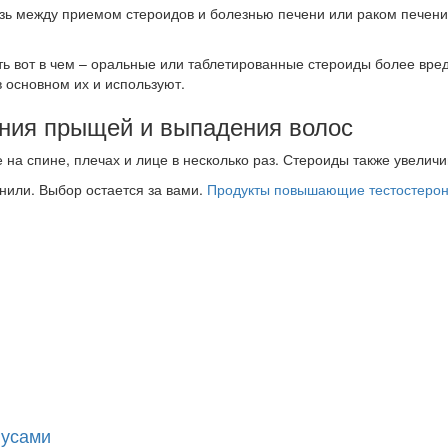
ь между приемом стероидов и болезнью печени или раком печени. 
Суть вот в чем – оральные или таблетированные стероиды более вр
 основном их и используют.
ения прыщей и выпадения волос
 на спине, плечах и лице в несколько раз. Стероиды также увелич
нили. Выбор остается за вами.
Продукты повышающие тестостеро
нусами