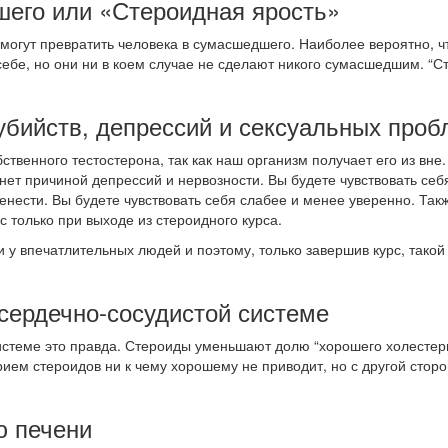
шего или «Стероидная ярость»
ы могут превратить человека в сумасшедшего. Наиболее вероятно, 
бе, но они ни в коем случае не сделают никого сумасшедшим. “Сте
убийств, депрессий и сексуальных проб
ственного тестостерона, так как наш организм получает его из вне
анет причиной депрессий и нервозности. Вы будете чувствовать себ
еренести. Вы будете чувствовать себя слабее и менее уверенно. Т
 только при выходе из стероидного курса.
и у впечатлительных людей и поэтому, только завершив курс, тако
 сердечно-сосудистой системе
истеме это правда. Стероиды уменьшают долю “хорошего холестери
ием стероидов ни к чему хорошему не приводит, но с другой сторон
ю печени