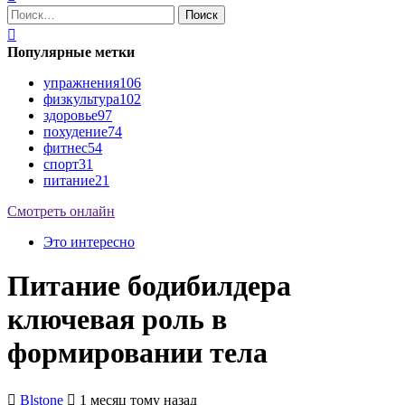
Найти:
Популярные метки
упражнения
106
физкультура
102
здоровье
97
похудение
74
фитнес
54
спорт
31
питание
21
Смотреть онлайн
Это интересно
Питание бодибилдера
ключевая роль в
формировании тела
Blstone
1 месяц тому назад