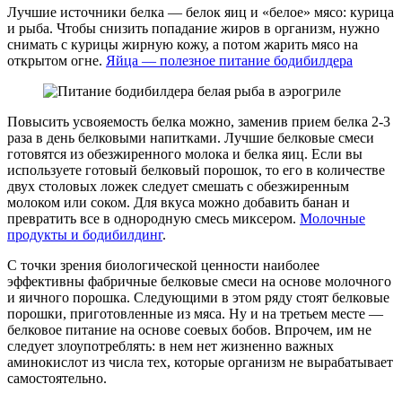
Лучшие источники белка — белок яиц и «белое» мясо: курица
и рыба. Чтобы снизить попадание жиров в организм, нужно
снимать с курицы жирную кожу, а потом жарить мясо на
открытом огне.
Яйца — полезное питание бодибилдера
Повысить усвояемость белка можно, заменив прием белка 2-3
раза в день белковыми напитками. Лучшие белковые смеси
готовятся из обезжиренного молока и белка яиц. Если вы
используете готовый белковый порошок, то его в количестве
двух столовых ложек следует смешать с обезжиренным
молоком или соком. Для вкуса можно добавить банан и
превратить все в однородную смесь миксером.
Молочные
продукты и бодибилдинг
.
С точки зрения биологической ценности наиболее
эффективны фабричные белковые смеси на основе молочного
и яичного порошка. Следующими в этом ряду стоят белковые
порошки, приготовленные из мяса. Ну и на третьем месте —
белковое питание на основе соевых бобов. Впрочем, им не
следует злоупотреблять: в нем нет жизненно важных
аминокислот из числа тех, которые организм не вырабатывает
самостоятельно.