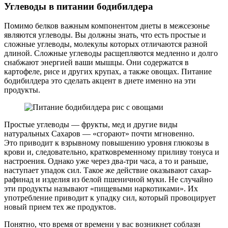
Углеводы в питании бодибилдера
Помимо белков важным компонентом диеты в межсезонье
являются углеводы. Вы должны знать, что есть простые и
сложные углеводы, молекулы которых отличаются разной
длиной. Сложные углеводы расщепляются медленно и долго
снабжают энергией ваши мышцы. Они содержатся в
картофеле, рисе и других крупах, а также овощах. Питание
бодибилдера это сделать акцент в диете именно на эти
продукты.
Простые углеводы — фрукты, мед и другие виды
натуральных Сахаров — «сгорают» почти мгновенно.
Это приводит к взрывному повышению уровня глюкозы в
крови и, следовательно, кратковременному приливу тонуса и
настроения. Однако уже через два-три часа, а то и раньше,
наступает упадок сил. Такое же действие оказывают сахар-
рафинад и изделия из белой пшеничной муки. Не случайно
эти продукты называют «пищевыми наркотиками». Их
употребление приводит к упадку сил, который провоцирует
новый прием тех же продуктов.
Понятно, что время от времени у вас возникнет соблазн