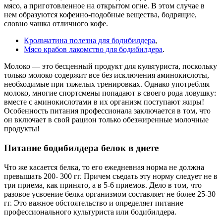
мясо, а приготовленное на открытом огне. В этом случае в
нем образуются кофеино-подобные вещества, бодрящие,
словно чашка отличного кофе.
Крольчатина полезна для бодибилдера
,
Мясо крабов лакомство для бодибилдера
.
Молоко — это бесценный продукт для культуриста, поскольку
только молоко содержит все без исключения аминокислоты,
необходимые при тяжелых тренировках. Однако употребляя
молоко, многие спортсмены попадают в своего рода ловушку:
вместе с аминокислотами в их организм поступают жиры!
Особенность питания профессионала заключается в том, что
он включает в свой рацион только обезжиренные молочные
продукты!
Питание бодибилдера белок в диете
Что же касается белка, то его ежедневная норма не должна
превышать 200- 300 гг. Причем съедать эту норму следует не в
три приема, как принято, а в 5-6 приемов. Дело в том, что
разовое усвоение белка организмом составляет не более 25-30
гг. Это важное обстоятельство и определяет питание
профессионального культуриста или бодибилдера.