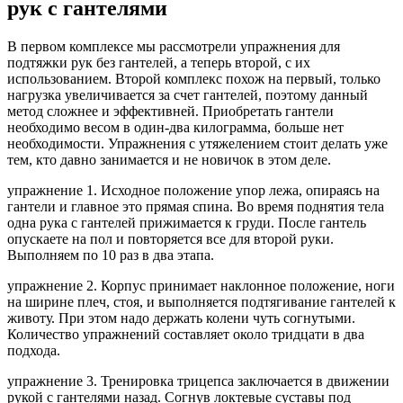
рук с гантелями
В первом комплексе мы рассмотрели упражнения для
подтяжки рук без гантелей, а теперь второй, с их
использованием. Второй комплекс похож на первый, только
нагрузка увеличивается за счет гантелей, поэтому данный
метод сложнее и эффективней. Приобретать гантели
необходимо весом в один-два килограмма, больше нет
необходимости. Упражнения с утяжелением стоит делать уже
тем, кто давно занимается и не новичок в этом деле.
упражнение 1. Исходное положение упор лежа, опираясь на
гантели и главное это прямая спина. Во время поднятия тела
одна рука с гантелей прижимается к груди. После гантель
опускаете на пол и повторяется все для второй руки.
Выполняем по 10 раз в два этапа.
упражнение 2. Корпус принимает наклонное положение, ноги
на ширине плеч, стоя, и выполняется подтягивание гантелей к
животу. При этом надо держать колени чуть согнутыми.
Количество упражнений составляет около тридцати в два
подхода.
упражнение 3. Тренировка трицепса заключается в движении
рукой с гантелями назад. Согнув локтевые суставы под