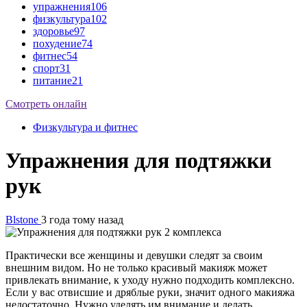
упражнения
106
физкультура
102
здоровье
97
похудение
74
фитнес
54
спорт
31
питание
21
Смотреть онлайн
Физкультура и фитнес
Упражнения для подтяжки
рук
Blstone
3 года тому назад
Практически все женщины и девушки следят за своим
внешним видом. Но не только красивый макияж может
привлекать внимание, к уходу нужно подходить комплексно.
Если у вас отвисшие и дряблые руки, значит одного макияжа
недостаточно. Нужно уделять им внимание и делать