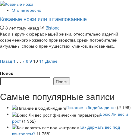
Это интересно
Кованые ножи или штампованные
8 лет тому назад
Blstone
Как и в других сферах нашей жизни, относительно изделий
современного ножевого производства среди потребителей
актуальны споры о преимуществах клинков, выкованных...
Пагинация
Назад
1
…
7
8
9
10
11
Далее
записей
Поиск
Поиск
Самые популярные записи
Питание в бодибилдинге
(2 196)
Брюс Ли вес и
рост
(1 952)
Как держать вес под
контролем?
(1 758)