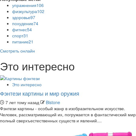
упражнения
106
физкультура
102
здоровье
97
похудение
74
фитнес
54
спорт
31
питание
21
Смотреть онлайн
Это интересно
Это интересно
Фэнтези картины и мир оружия
7 лет тому назад
Blstone
Фэнтези картины - особый жанр в изобразительном искусстве.
Человек, рассматривающий их, погружается в фантастический мир
полный сверхъестественных существ и явлений....