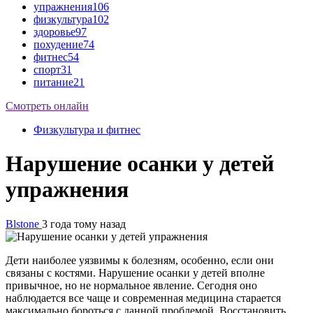
упражнения
106
физкультура
102
здоровье
97
похудение
74
фитнес
54
спорт
31
питание
21
Смотреть онлайн
Физкультура и фитнес
Нарушение осанки у детей
упражнения
Blstone
3 года тому назад
Дети наиболее уязвимы к болезням, особенно, если они
связаны с костями. Нарушение осанки у детей вполне
привычное, но не нормальное явление. Сегодня оно
наблюдается все чаще и современная медицина старается
максимально бороться с данной проблемой. Восстановить