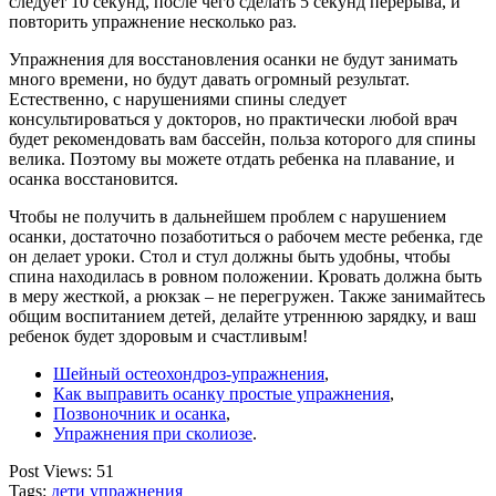
следует 10 секунд, после чего сделать 5 секунд перерыва, и
повторить упражнение несколько раз.
Упражнения для восстановления осанки не будут занимать
много времени, но будут давать огромный результат.
Естественно, с нарушениями спины следует
консультироваться у докторов, но практически любой врач
будет рекомендовать вам бассейн, польза которого для спины
велика. Поэтому вы можете отдать ребенка на плавание, и
осанка восстановится.
Чтобы не получить в дальнейшем проблем с нарушением
осанки, достаточно позаботиться о рабочем месте ребенка, где
он делает уроки. Стол и стул должны быть удобны, чтобы
спина находилась в ровном положении. Кровать должна быть
в меру жесткой, а рюкзак – не перегружен. Также занимайтесь
общим воспитанием детей, делайте утреннюю зарядку, и ваш
ребенок будет здоровым и счастливым!
Шейный остеохондроз-упражнения
,
Как выправить осанку простые упражнения
,
Позвоночник и осанка
,
Упражнения при сколиозе
.
Post Views:
51
Tags:
дети
упражнения