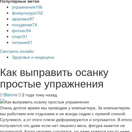
Популярные метки
упражнения
106
физкультура
102
здоровье
97
похудение
74
фитнес
54
спорт
31
питание
21
Смотреть онлайн
Здоровье и медицина
Как выправить осанку
простые упражнения
Blstone
2 года тому назад
Очень долгое время мы проводим у компьютера. За компьютером
мы работаем или отдыхаем и не всегда сидим с прямой спиной.
Сутулимся, а от этого плечи деформируются и опускаются. В итоге
получается что даже если нет лишнего веса, фигура кажется не
подтянутой. Когда человек сутулится, он даже кажется как-то ниже