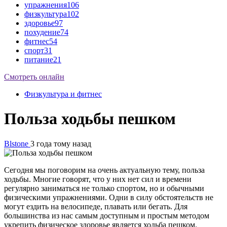
упражнения
106
физкультура
102
здоровье
97
похудение
74
фитнес
54
спорт
31
питание
21
Смотреть онлайн
Физкультура и фитнес
Польза ходьбы пешком
Blstone
3 года тому назад
Сегодня мы поговорим на очень актуальную тему, польза
ходьбы. Многие говорят, что у них нет сил и времени
регулярно заниматься не только спортом, но и обычными
физическими упражнениями. Одни в силу обстоятельств не
могут ездить на велосипеде, плавать или бегать. Для
большинства из нас самым доступным и простым методом
укрепить физическое здоровье является ходьба пешком.