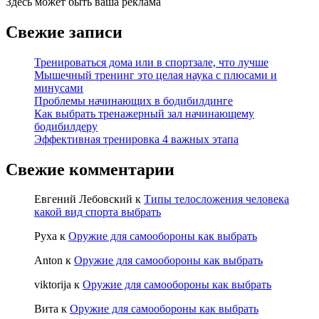
Здесь может быть ваша реклама
Свежие записи
Тренироваться дома или в спортзале, что лучше
Мышечный тренинг это целая наука с плюсами и
минусами
Проблемы начинающих в бодибилдинге
Как выбрать тренажерный зал начинающему
бодибилдеру
Эффективная тренировка 4 важных этапа
Свежие комментарии
Евгений Лебовский
к
Типы телосложения человека
какой вид спорта выбрать
Руха
к
Оружие для самообороны как выбрать
Anton
к
Оружие для самообороны как выбрать
viktorija
к
Оружие для самообороны как выбрать
Вита
к
Оружие для самообороны как выбрать