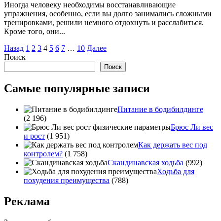
Иногда человеку необходимы восстанавливающие
упражнения, особенно, если вы долго занимались сложными
тренировками, решили немного отдохнуть и расслабиться.
Кроме того, они...
Пагинация
Назад
1
2
3
4
5
6
7
…
10
Далее
Поиск
записей
Поиск
Самые популярные записи
Питание в бодибилдинге
(2 196)
Брюс Ли вес
и рост
(1 951)
Как держать вес под
контролем?
(1 758)
Скандинавская ходьба
(992)
Ходьба для
похудения преимущества
(788)
Реклама