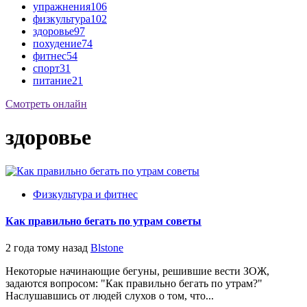
упражнения
106
физкультура
102
здоровье
97
похудение
74
фитнес
54
спорт
31
питание
21
Смотреть онлайн
здоровье
Физкультура и фитнес
Как правильно бегать по утрам советы
2 года тому назад
Blstone
Некоторые начинающие бегуны, решившие вести ЗОЖ,
задаются вопросом: "Как правильно бегать по утрам?"
Наслушавшись от людей слухов о том, что...